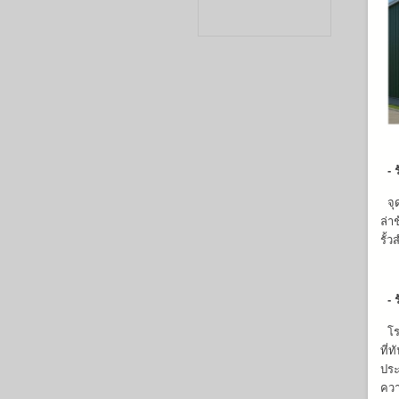
- ร
จุด
ล่า
รั้ว
- ร
โรง
ที่
ประ
ควา