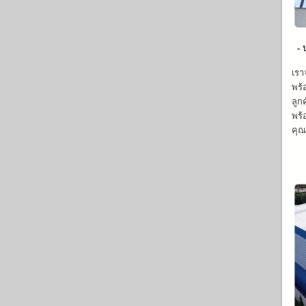
- บ
เรา
พร้
ลูก
พร้
คุณ