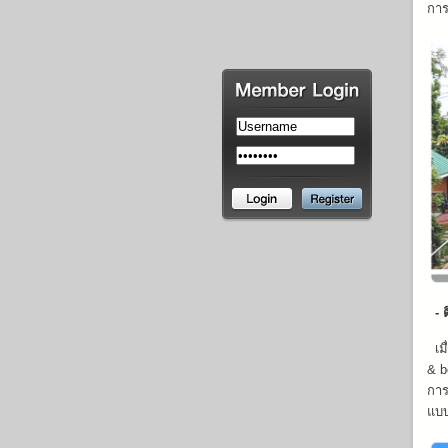
การ
- ต
เมื
& b
การ
แบบ