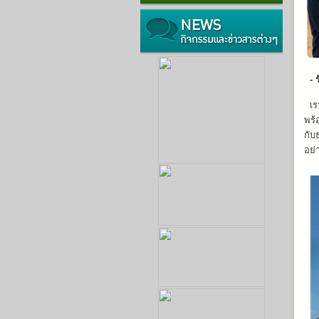
- ร
เรา
พร้
กับ
อย่